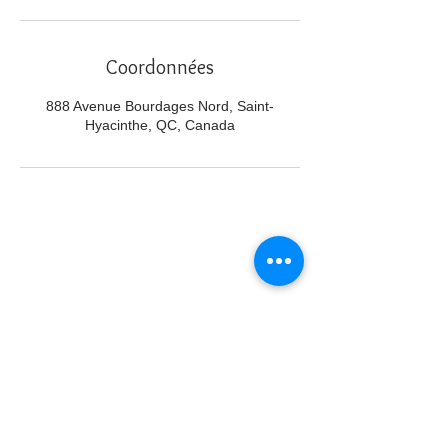
Coordonnées
888 Avenue Bourdages Nord, Saint-
Hyacinthe, QC, Canada
Nous joindre
info@cliniquehorizons.com
514 974-0245
888 Bourdages Nord, Saint-
Hyacinthe
© 2023. La clinique Horizons. Tous