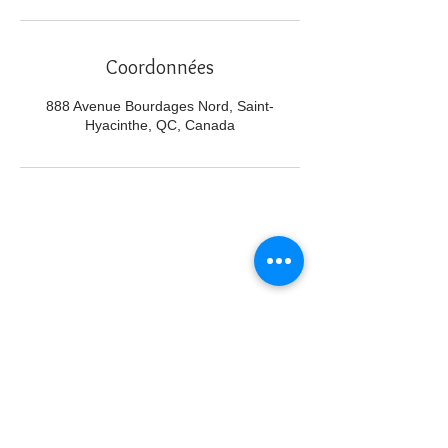
Coordonnées
888 Avenue Bourdages Nord, Saint-
Hyacinthe, QC, Canada
Nous joindre
info@cliniquehorizons.com
514 974-0245
888 Bourdages Nord, Saint-
Hyacinthe
© 2023. La clinique Horizons. Tous