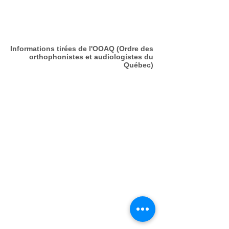
Informations tirées de l'OOAQ (Ordre des
orthophonistes et audiologistes du
Québec)
Les
interventions de
l’orthophoniste
ont pour but de
développer, restaurer ou
maintenir la capacité de
communiquer
de la personne et à
favoriser son autonomie et son
intégration
dans les activités
familiales, scolaires,
professionnelles et sociales.