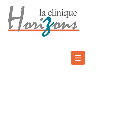
L’orthophoniste intervient autant
en
promotion de saines