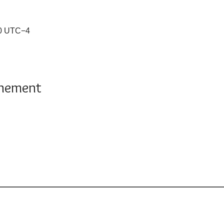
00 UTC−4
énement
oniste et la clinique
Les services
Demande de service
Ress