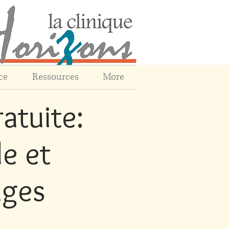
ce
Ressources
More
atuite:
e et
ages