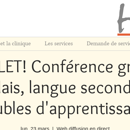
et la clinique
Les services
Demande de servi
T! Conférence gr
lais, langue second
ubles d'apprentiss
lun. 23 mars
  |  
Web diffusion en direct