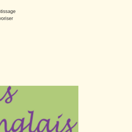
ntissage
oriser