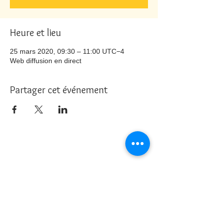
Heure et lieu
25 mars 2020, 09:30 – 11:00 UTC−4
Web diffusion en direct
Partager cet événement
Nous joindre
info@cliniquehorizons.com
514 974-0245
888 Bourdages Nord, Saint-
Hyacinthe