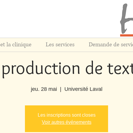
et la clinique
Les services
Demande de servi
 production de tex
jeu. 28 mai
  |  
Université Laval
Les inscriptions sont closes
Voir autres événements