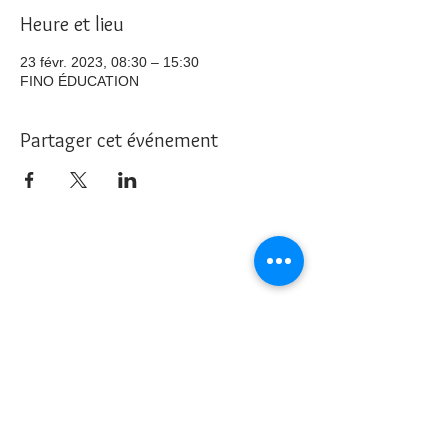
Heure et lieu
23 févr. 2023, 08:30 – 15:30
FINO ÉDUCATION
Partager cet événement
Nous joindre
info@cliniquehorizons.com
514 974-0245
888 Bourdages Nord, Saint-
Hyacinthe
© 2023. La clinique Horizons. Tous