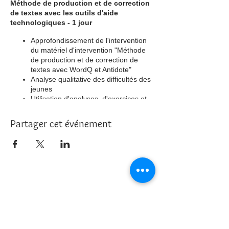
Méthode de production et de correction
de textes avec les outils d'aide
technologiques - 1 jour
Approfondissement de l'intervention
du matériel d'intervention "Méthode
de production et de correction de
textes avec WordQ et Antidote"
Analyse qualitative des difficultés des
jeunes
Utilisation d'analyses, d'exercices et
démonstrations de divers profils de
jeunes
Partager cet événement
Contenu favorisant le développement
de l'autonomie et la généralisation
des apprentissages
Nous joindre
info@cliniquehorizons.com
514 974-0245