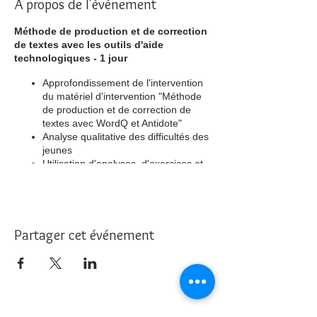
À propos de l'événement
Méthode de production et de correction
de textes avec les outils d'aide
technologiques - 1 jour
Approfondissement de l'intervention
du matériel d'intervention "Méthode
de production et de correction de
textes avec WordQ et Antidote"
Analyse qualitative des difficultés des
jeunes
Utilisation d'analyses, d'exercices et
démonstrations de divers profils de
jeunes
Contenu favorisant le développement
de l'autonomie et la généralisation
des apprentissages
Partager cet événement