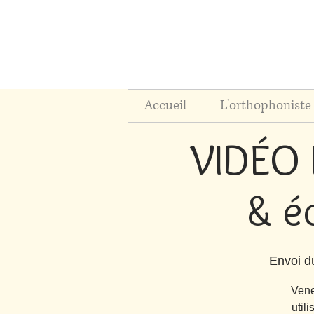
Accueil
L'orthophoniste 
VIDÉO 
& é
Envoi d
Vene
util