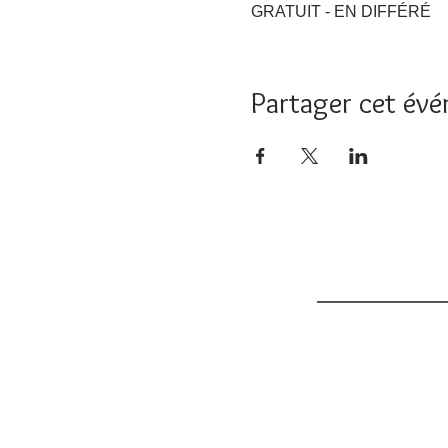
GRATUIT - EN DIFFÉRÉ
Partager cet év
Accueil
L'orthoph
Nous joindre
info@cliniquehor
514 974-0245