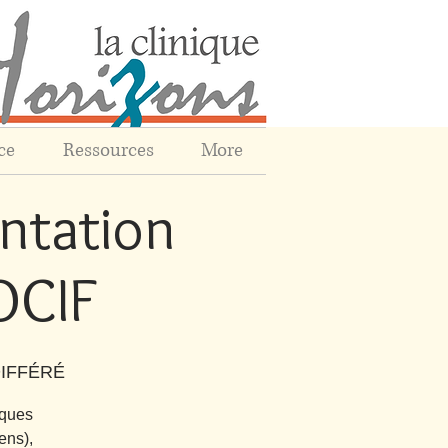
ce
Ressources
More
ntation
OCIF
DIFFÉRÉ
iques
ens),