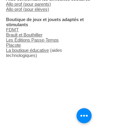
Allo prof (pour parents)
Allo prof (pour élèves)
Boutique de jeux et jouets adaptés et
stimulants
FDMT
Brault et Bouthillier​
Les Éditions Passe-Temps
Placote
La boutique éducative
(aides
technologiques)
Nous joindre
info@cliniquehorizons.com
514 974-0245
888 Bourdages Nord, Saint-
Hyacinthe
© 2023. La clinique Horizons. Tous